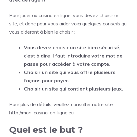
Pour jouer au casino en ligne, vous devez choisir un
site, et donc pour vous aider voici quelques conseils qui
vous aideront à bien le choisir :
Vous devez choisir un site bien sécurisé,
c’est à dire il faut introduire votre mot de
passe pour accéder à votre compte.
Choisir un site qui vous offre plusieurs
façons pour payer.
Choisir un site qui contient plusieurs jeux.
Pour plus de détails, veuillez consulter notre site :
http://mon-casino-en-ligne.eu.
Quel est le but ?