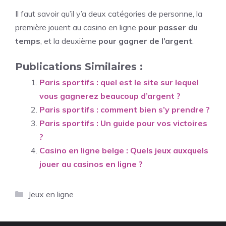
Il faut savoir qu’il y’a deux catégories de personne, la
première jouent au casino en ligne
pour passer du
temps
, et la deuxième
pour gagner de l’argent
.
Publications Similaires :
Paris sportifs : quel est le site sur lequel
vous gagnerez beaucoup d’argent ?
Paris sportifs : comment bien s’y prendre ?
Paris sportifs : Un guide pour vos victoires
?
Casino en ligne belge : Quels jeux auxquels
jouer au casinos en ligne ?
Catégories
Jeux en ligne