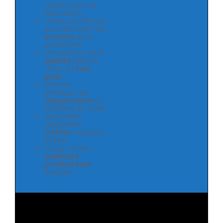
utilisés dans la
fabrication
Visites de fermes
pour découvrir les
secrets
de la
production
Importance de la
qualité
dans le
choix du
foie
gras
Bonnes
pratiques de
dégustation
et
recettes de chefs
Spécialités
régionales :
truffes
, magrets
et plus
Focus sur les
meilleurs
producteurs
français