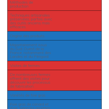
Méthodes de
production
Techniques artisanales
préservées, parfois avec
des outils anciens mais
efficaces.
Origine des produits
Majoritairement issus
du Sud-Ouest de la
France, notamment des
Landes et du Périgord.
Visites de fermes
De nombreuses fermes
offrent des visites pour
découvrir les processus
de fabrication.
Variétés de foie gras
Foie gras de canard et
d’oie, selon les recettes