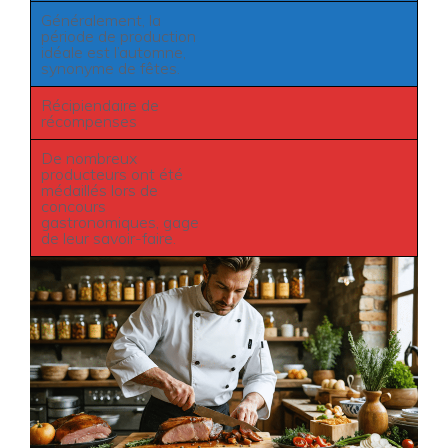
Généralement, la
période de production
idéale est l’automne,
synonyme de fêtes.
Récipiendaire de
récompenses
De nombreux
producteurs ont été
médaillés lors de
concours
gastronomiques, gage
de leur savoir-faire.