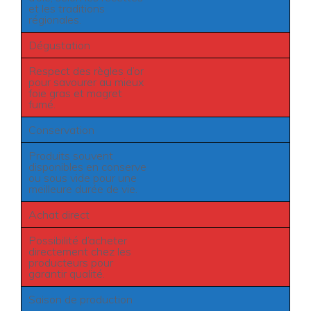
et les traditions
régionales.
Dégustation
Respect des règles d’or
pour savourer au mieux
foie gras et magret
fumé.
Conservation
Produits souvent
disponibles en conserve
ou sous vide pour une
meilleure durée de vie.
Achat direct
Possibilité d’acheter
directement chez les
producteurs pour
garantir qualité.
Saison de production