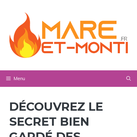
Aller
au
contenu
Menu
DÉCOUVREZ LE
SECRET BIEN
GARDÉ DES