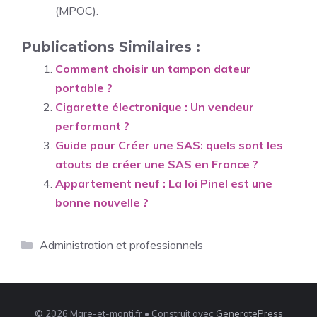
(MPOC).
Publications Similaires :
Comment choisir un tampon dateur
portable ?
Cigarette électronique : Un vendeur
performant ?
Guide pour Créer une SAS: quels sont les
atouts de créer une SAS en France ?
Appartement neuf : La loi Pinel est une
bonne nouvelle ?
Catégories
Administration et professionnels
© 2026 Mare-et-monti.fr
• Construit avec
GeneratePress