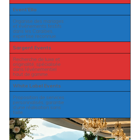
Event’Ella
Organise des mariages
et événements festifs
dans les Caraïbes,
expertise reconnue.
Sargent Events
Recherche de luxe et
originalité, spécialisée
dans l’événementiel
haut de gamme.
White Label Events
Proposition de services
personnalisés, garantie
d’une réalisation sans
faille.