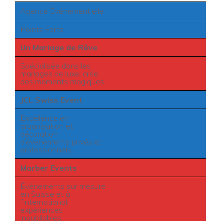
Agence Événementielle
Points Forts
Un Mariage de Rêve
Spécialisée dans les
mariages de luxe, crée
des moments magiques.
JCL Swiss Event
Excellence en
organisation et
décoration
d’événements privés et
professionnels.
Marber Events
Événements sur mesure
en Suisse et à
l’international,
expériences
inoubliables.