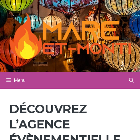
Aller
au
contenu
Menu
DÉCOUVREZ
L’AGENCE
ÉVÈNEMENTIELLE