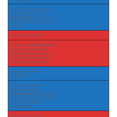
Les sissy bars doivent
être conçues sans
angles vifs
pour éviter
les blessures en cas de
chute.
Labels de qualité
D’autres
certifications
par des organismes
indépendants peuvent
renforcer la confiance
des consommateurs.
Réglementation
spécifique
Il n’existe pas de
réglementation
européenne
spécifique
pour les sissy bars, mais
d’autres normes
s’appliquent.
Tests de sécurité