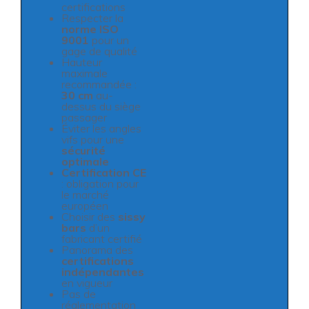
certifications
Respecter la
norme ISO
9001
pour un
gage de qualité
Hauteur
maximale
recommandée :
30 cm
au-
dessus du siège
passager
Éviter les angles
vifs pour une
sécurité
optimale
Certification CE
: obligation pour
le marché
européen
Choisir des
sissy
bars
d’un
fabricant certifié
Panorama des
certifications
indépendantes
en vigueur
Pas de
réglementation