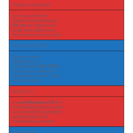
Hauteur maximale
Les sissy bars ne
doivent pas dépasser
30 cm
au-dessus du
siège passager pour
des raisons de sécurité.
Norme ISO 9001
Bien que non
obligatoire, la
certification
ISO 9001
assure un niveau de
qualité plus élevé chez
les fabricants.
Norme CE
La
certification CE
est
essentielle pour la vente
sur le marché européen,
garantissant une
conformité minimale.
Angles vifs