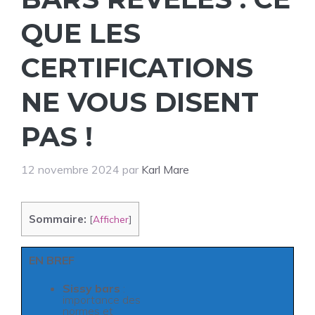
QUE LES
CERTIFICATIONS
NE VOUS DISENT
PAS !
12 novembre 2024
par
Karl Mare
Sommaire:
[
Afficher
]
EN BREF
Sissy bars
:
importance des
normes et