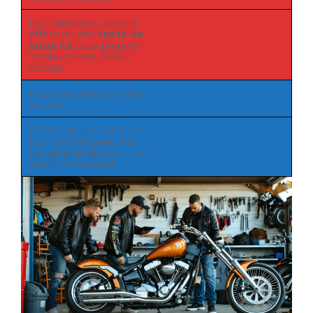
Les fabricants doivent
effectuer des
tests de
sécurité
pour prouver
la robustesse de leur
produit.
Recommandations des
experts
Choisir un produit d’un
fabricant reconnu est
recommandé
pour une
meilleure sécurité.